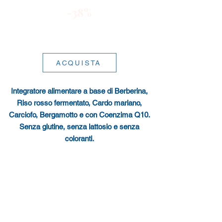
-
38%
ACQUISTA
Integratore alimentare a base di Berberina,
Riso rosso fermentato, Cardo mariano,
Carciofo, Bergamotto e con Coenzima Q10.
Senza glutine, senza lattosio e senza
coloranti.
GEALIP® agisce:
sul riequilibrio e l’ottimizzazione della
funzionalità del fegato, organo
fondamentale per il metabolismo dei lipidi
nell’organismo