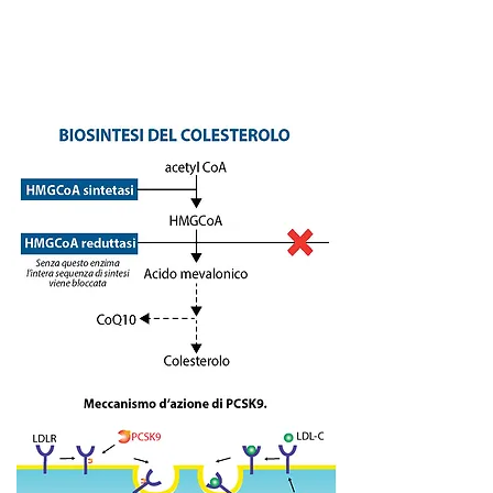
sul sostegno antiossidante, così
importante per la riduzione di rischio
aterosclerotico