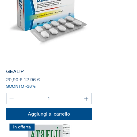
GEALIP
Prezzo regolare
Prezzo scontato
20,90 €
12,96 €
SCONTO -38%
Aggiungi al carrello
In offerta