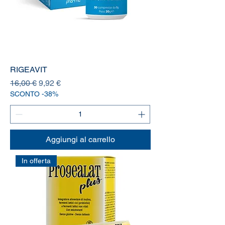
RIGEAVIT
Prezzo regolare
Prezzo scontato
16,00 €
9,92 €
SCONTO -38%
Aggiungi al carrello
In offerta