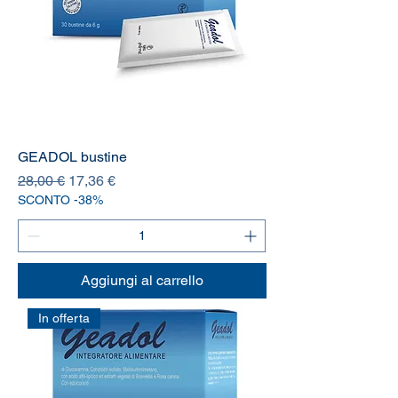
GEADOL bustine
Prezzo regolare
Prezzo scontato
28,00 €
17,36 €
SCONTO -38%
Aggiungi al carrello
In offerta