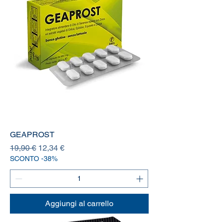
GEAPROST
Prezzo regolare
Prezzo scontato
19,90 €
12,34 €
SCONTO -38%
Aggiungi al carrello