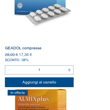
GEADOL compresse
Prezzo regolare
Prezzo scontato
28,00 €
17,36 €
SCONTO -38%
Aggiungi al carrello
In offerta