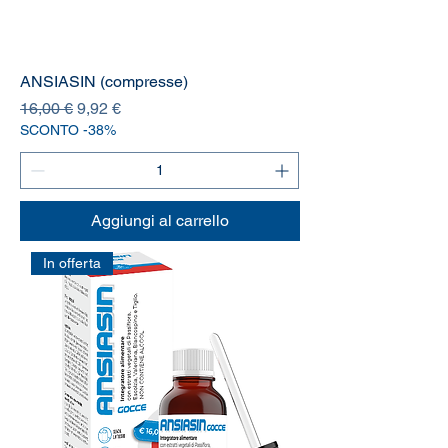
ANSIASIN (compresse)
Prezzo regolare
Prezzo scontato
16,00 €
9,92 €
SCONTO -38%
Aggiungi al carrello
In offerta