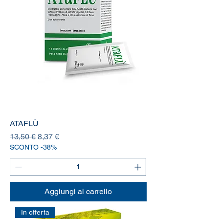
ATAFLÙ
Prezzo regolare
Prezzo scontato
13,50 €
8,37 €
SCONTO -38%
Aggiungi al carrello
In offerta