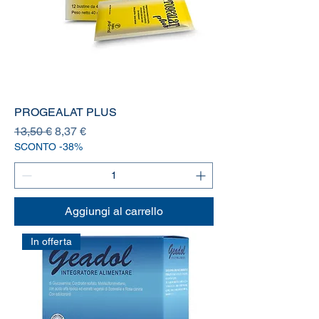
PROGEALAT PLUS
Prezzo regolare
Prezzo scontato
13,50 €
8,37 €
SCONTO -38%
Aggiungi al carrello
In offerta