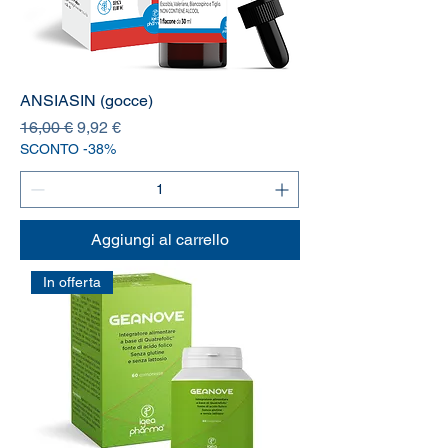
ANSIASIN (gocce)
Prezzo regolare
Prezzo scontato
16,00 €
9,92 €
SCONTO -38%
Aggiungi al carrello
In offerta