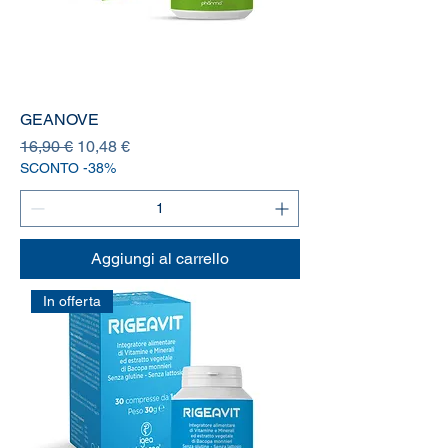
GEANOVE
Prezzo regolare
Prezzo scontato
16,90 €
10,48 €
SCONTO -38%
Aggiungi al carrello
In offerta