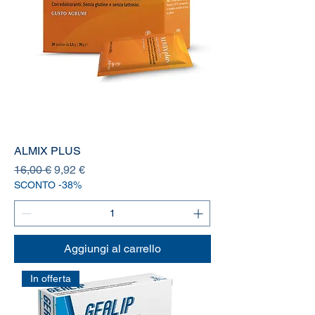
ALMIX PLUS
Prezzo regolare
Prezzo scontato
16,00 €
9,92 €
SCONTO -38%
Aggiungi al carrello
In offerta