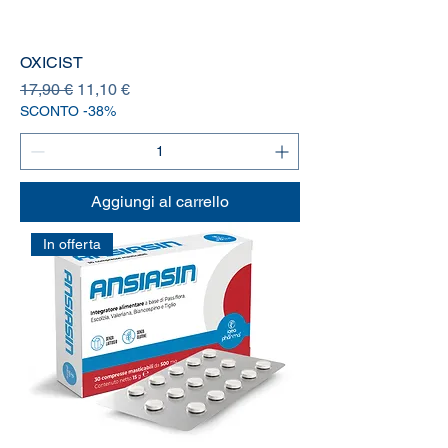
OXICIST
Prezzo regolare
Prezzo scontato
17,90 €
11,10 €
SCONTO -38%
Aggiungi al carrello
In offerta