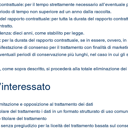
econtrattuale: per il tempo strettamente necessario all’eventual
periodo di tempo non superiore ad un anno dalla raccolta.
del rapporto contrattuale: per tutta la durata del rapporto contrat
tratto.
ndenza: dieci anni, come stabilito per legge.
ng: per la durata del rapporto contrattuale, se in essere, ovvero, 
estazione di consenso per il trattamento con finalità di marketi
ntuali periodi di conservazione più lunghi, nel caso in cui gli s
come sopra descritto, si procederà alla totale eliminazione dei d
ll’interessato
limitazione e opposizione al trattamento dei dati
lare del trattamento i dati in un formato strutturato di uso comun
 titolare del trattamento
 senza pregiudizio per la liceità del trattamento basata sul con