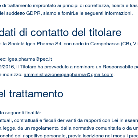
i trattamento improntato ai principi di correttezza, liceità e tra
13 del suddetto GDPR, siamo a fornirLe le seguenti informazioni.
dati di contatto del titolare
i è la Società Igea Pharma Srl, con sede in Campobasso (CB), Via
Pec:
igea.pharma@pec.it
9/2016, il Titolare ha provveduto a nominare un Responsabile pe
e indirizzo:
amministrazioneigeapharma@gmail.com
.
del trattamento
 seguenti finalità:
ali, contrattuali e fiscali derivanti da rapporti con Lei in esser
a legge, da un regolamento, dalla normativa comunitaria o da un’o
onché del rispettivo personale, previa iscrizione nei moduli predi